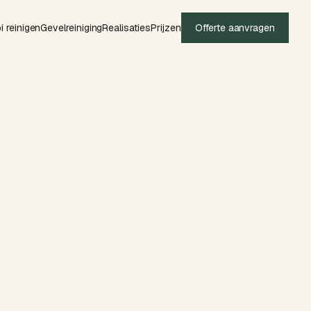
i reinigen
Gevelreiniging
Realisaties
Prijzen
Offerte aanvragen