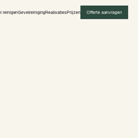
i reinigen
Gevelreiniging
Realisaties
Prijzen
Offerte aanvragen