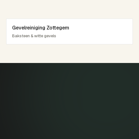
Gevelreiniging Zottegem
Baksteen & witte gevels