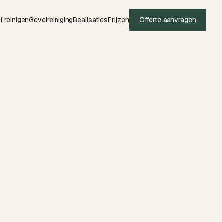
i reinigen
Gevelreiniging
Realisaties
Prijzen
Offerte aanvragen