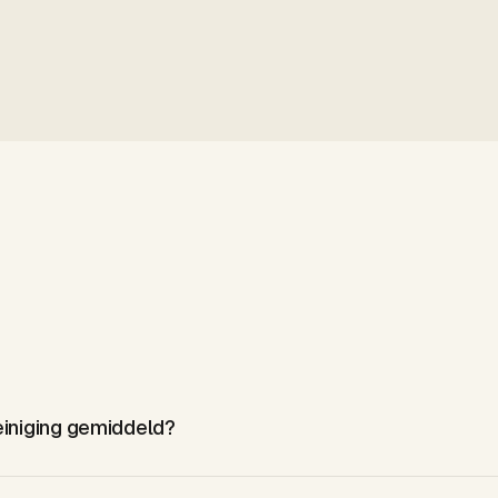
woord
einiging gemiddeld?