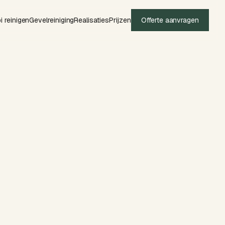
i reinigen
Gevelreiniging
Realisaties
Prijzen
Offerte aanvragen