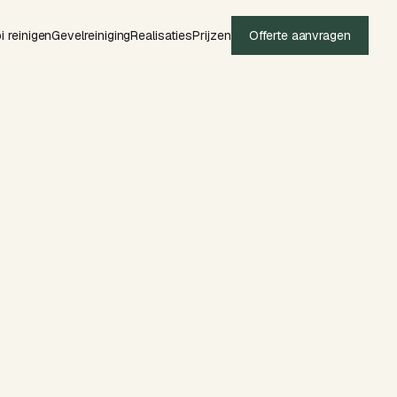
i reinigen
Gevelreiniging
Realisaties
Prijzen
Offerte aanvragen