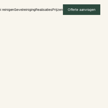
i reinigen
Gevelreiniging
Realisaties
Prijzen
Offerte aanvragen