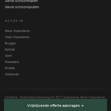
Gevel schoonmaken
Gevel schoonspuiten
ACTIEF IN
West-Vlaanderen
Oost-Vlaanderen
Brugge
Kortrijk
Gent
Roeselare
Knokke
Oostende
Outshine · Oostendse Steenweg 10, 8377 Zuienkerke, West-Vlaanderen
· BTW BE0765625651
Vrijblijvende offerte aanvragen →
© 2026 Outshine · Crepi Care specialist
Privacy
·
Sitemap