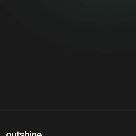
outshine
.