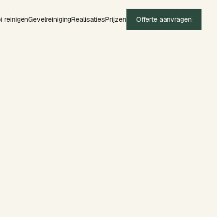
i reinigen
Gevelreiniging
Realisaties
Prijzen
Offerte aanvragen